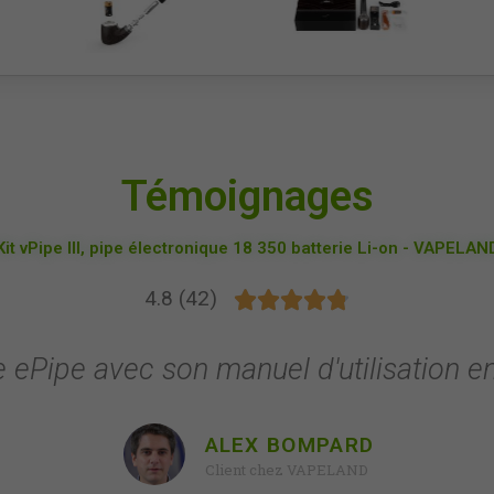
Témoignages
Kit vPipe III, pipe électronique 18 350 batterie Li-on - VAPELAN
4.8 (42)





e ePipe avec son manuel d'utilisation en
ALEX BOMPARD
Client chez VAPELAND