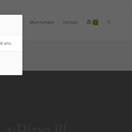
re histoire
Mon compte
Contact
0
8 ans.