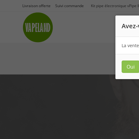
Livraison offerte
Suivi commande
Kit pipe électronique vPipe 
Avez-
La vente
Oui