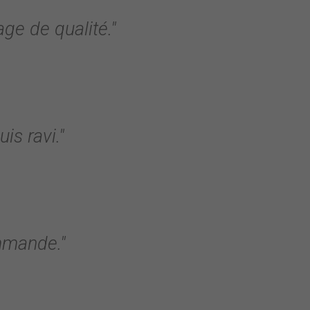
ge de qualité."
is ravi."
ommande."