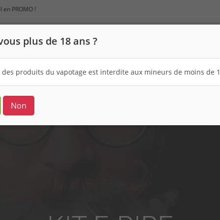
III en PROMO !
Not
vous plus de 18 ans ?
 des produits du vapotage est interdite aux mineurs de moins de 1
Kit ePipe
Non