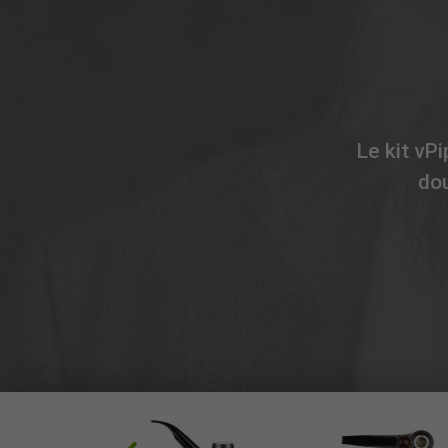
Le kit vP
dou