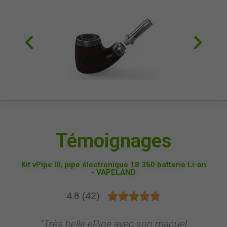
Témoignages
Kit vPipe III, pipe électronique 18 350 batterie Li-on
- VAPELAND
4.8 (42)





"Très belle ePipe avec son manuel