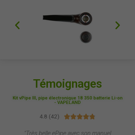
Témoignages
Kit vPipe III, pipe électronique 18 350 batterie Li-on
- VAPELAND
4.8 (42)





"Très belle ePipe avec son manuel